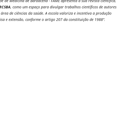
de de Medicina de Barbacena - FAME apresenta a sua revista científica,
 RCSBA
, como um espaço para divulgar trabalhos científicos de autores
a área de ciências da saúde. A escola valoriza e incentiva a produção
sa e extensão, conforme o artigo 207 da constituição de 1988".