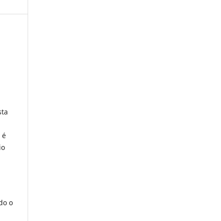
sta
 é
io
do o