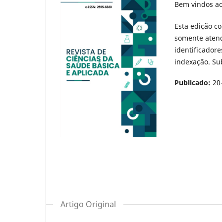
Bem vindos ao
Esta edição c
somente aten
identificador
indexação. Su
Publicado:
20
Artigo Original