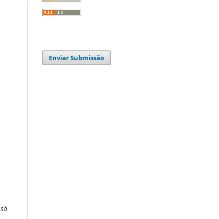
Enviar Submissão
 só