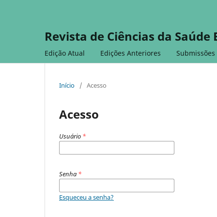
Revista de Ciências da Saúde 
Edição Atual
Edições Anteriores
Submissões
Início
/
Acesso
Acesso
Usuário
*
Senha
*
Esqueceu a senha?