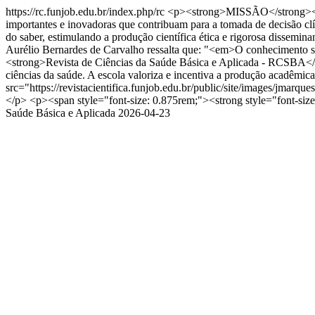
https://rc.funjob.edu.br/index.php/rc
<p><strong>MISSÃO</strong></p>
importantes e inovadoras que contribuam para a tomada de decisão clí
do saber, estimulando a produção científica ética e rigorosa dissemi
Aurélio Bernardes de Carvalho ressalta que: "<em>O conhecimento só 
<strong>Revista de Ciências da Saúde Básica e Aplicada - RCSBA</stro
ciências da saúde. A escola valoriza e incentiva a produção acadêmi
src="https://revistacientifica.funjob.edu.br/public/site/images/jma
</p> <p><span style="font-size: 0.875rem;"><strong style="font-siz
Saúde Básica e Aplicada
2026-04-23