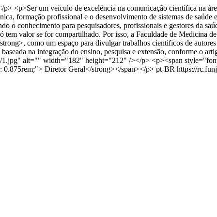
 <p>Ser um veículo de excelência na comunicação científica na área
nica, formação profissional e o desenvolvimento de sistemas de saúde e
nando o conhecimento para pesquisadores, profissionais e gestores da 
tem valor se for compartilhado. Por isso, a Faculdade de Medicina de 
ng>, como um espaço para divulgar trabalhos científicos de autores da
ca baseada na integração do ensino, pesquisa e extensão, conforme o a
rques/1.jpg" alt="" width="182" height="212" /></p> <p><span style="f
e: 0.875rem;"> Diretor Geral</strong></span></p>
pt-BR
https://rc.f