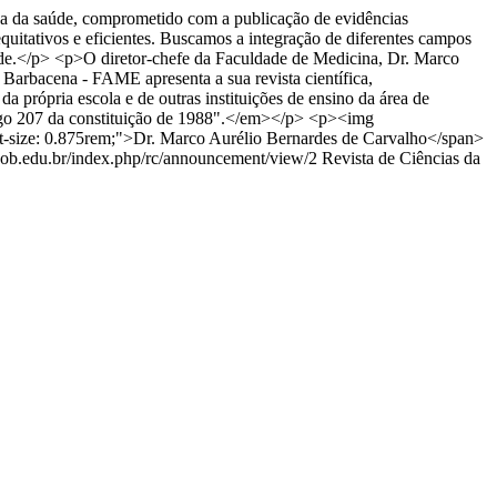
 da saúde, comprometido com a publicação de evidências
quitativos e eficientes. Buscamos a integração de diferentes campos
saúde.</p> <p>O diretor-chefe da Faculdade de Medicina, Dr. Marco
Barbacena - FAME apresenta a sua revista científica,
 própria escola e de outras instituições de ensino da área de
rtigo 207 da constituição de 1988".</em></p> <p><img
ont-size: 0.875rem;">Dr. Marco Aurélio Bernardes de Carvalho</span>
unjob.edu.br/index.php/rc/announcement/view/2
Revista de Ciências da