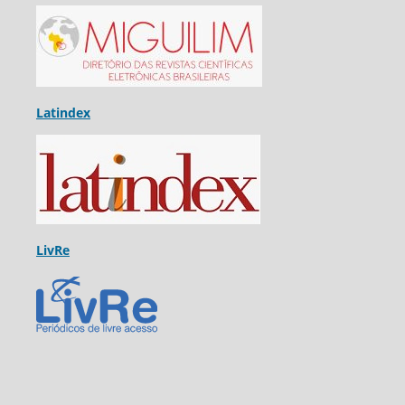
Latindex
LivRe