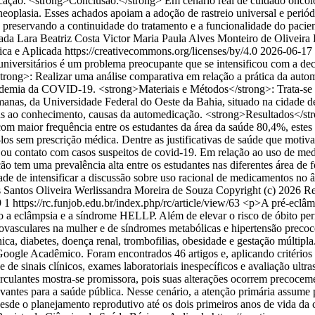
ificação. <strong>Conclusão:</strong> Em cenário real de cuidado onco
eoplasia. Esses achados apoiam a adoção de rastreio universal e periódi
r, preservando a continuidade do tratamento e a funcionalidade do paci
ada
Lara Beatriz Costa Victor
Maria Paula Alves Monteiro de Oliveira
ca e Aplicada https://creativecommons.org/licenses/by/4.0
2026-06-17
niversitários é um problema preocupante que se intensificou com a d
g>: Realizar uma análise comparativa em relação a prática da autome
pandemia da COVID-19. <strong>Materiais e Métodos</strong>: Trata-se 
manas, da Universidade Federal do Oeste da Bahia, situado na cidade 
das ao conhecimento, causas da automedicação. <strong>Resultados</st
a com maior frequência entre os estudantes da área da saúde 80,4%, es
los sem prescrição médica. Dentre as justificativas de saúde que moti
o ou contato com casos suspeitos de covid-19. Em relação ao uso de med
tem uma prevalência alta entre os estudantes nas diferentes área de f
ade de intensificar a discussão sobre uso racional de medicamentos no 
Santos Oliveira
Werlissandra Moreira de Souza
Copyright (c) 2026 Re
9
1
https://rc.funjob.edu.br/index.php/rc/article/view/63
<p>A pré-eclâmp
a eclâmpsia e a síndrome HELLP. Além de elevar o risco de óbito perin
vasculares na mulher e de síndromes metabólicas e hipertensão precoce n
ica, diabetes, doença renal, trombofilias, obesidade e gestação múltipla
ogle Acadêmico. Foram encontrados 46 artigos e, aplicando critérios d
 de sinais clínicos, exames laboratoriais inespecíficos e avaliação ult
rculantes mostra-se promissora, pois suas alterações ocorrem precocem
vantes para a saúde pública. Nesse cenário, a atenção primária assume 
sde o planejamento reprodutivo até os dois primeiros anos de vida da 