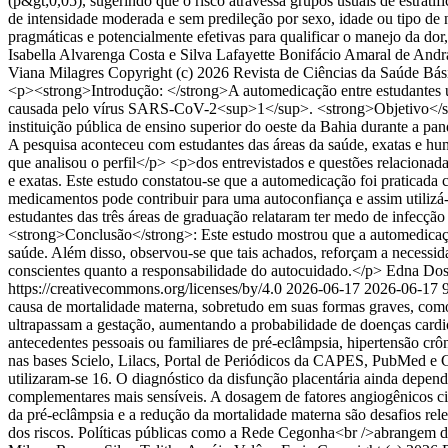
(p&gt;0,05), sugerindo que o risco atravessa grupos usuais de estrat
de intensidade moderada e sem predileção por sexo, idade ou tipo de n
pragmáticas e potencialmente efetivas para qualificar o manejo da do
Isabella Alvarenga Costa e Silva
Lafayette Bonifácio Amaral de Andr
Viana Milagres
Copyright (c) 2026 Revista de Ciências da Saúde Bási
<p><strong>Introdução: </strong>A automedicação entre estudantes u
causada pelo vírus SARS-CoV-2<sup>1</sup>. <strong>Objetivo</stron
instituição pública de ensino superior do oeste da Bahia durante a 
A pesquisa aconteceu com estudantes das áreas da saúde, exatas e hu
que analisou o perfil</p> <p>dos entrevistados e questões relaciona
e exatas. Este estudo constatou-se que a automedicação foi praticad
medicamentos pode contribuir para uma autoconfiança e assim utilizá-
estudantes das três áreas de graduação relataram ter medo de infecçã
<strong>Conclusão</strong>: Este estudo mostrou que a automedicação 
saúde. Além disso, observou-se que tais achados, reforçam a necessid
conscientes quanto a responsabilidade do autocuidado.</p>
Edna Dos 
https://creativecommons.org/licenses/by/4.0
2026-06-17
2026-06-17
causa de mortalidade materna, sobretudo em suas formas graves, como 
ultrapassam a gestação, aumentando a probabilidade de doenças cardio
antecedentes pessoais ou familiares de pré-eclâmpsia, hipertensão crôn
nas bases Scielo, Lilacs, Portal de Periódicos da CAPES, PubMed e Go
utilizaram-se 16. O diagnóstico da disfunção placentária ainda depende
complementares mais sensíveis. A dosagem de fatores angiogênicos ci
da pré-eclâmpsia e a redução da mortalidade materna são desafios rele
dos riscos. Políticas públicas como a Rede Cegonha<br />abrangem de