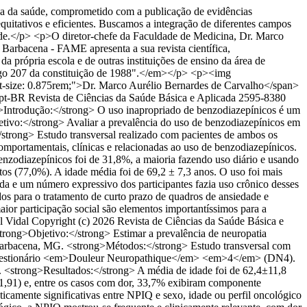
 da saúde, comprometido com a publicação de evidências
quitativos e eficientes. Buscamos a integração de diferentes campos
saúde.</p> <p>O diretor-chefe da Faculdade de Medicina, Dr. Marco
Barbacena - FAME apresenta a sua revista científica,
 própria escola e de outras instituições de ensino da área de
rtigo 207 da constituição de 1988".</em></p> <p><img
ont-size: 0.875rem;">Dr. Marco Aurélio Bernardes de Carvalho</span>
pt-BR
Revista de Ciências da Saúde Básica e Aplicada
2595-8380
Introdução:</strong> O uso inapropriado de benzodiazepínicos é um
etivo:</strong> Avaliar a prevalência do uso de benzodiazepínicos em
strong> Estudo transversal realizado com pacientes de ambos os
omportamentais, clínicas e relacionadas ao uso de benzodiazepínicos.
enzodiazepínicos foi de 31,8%, a maioria fazendo uso diário e usando
tos (77,0%). A idade média foi de 69,2 ± 7,3 anos. O uso foi mais
da e um número expressivo dos participantes fazia uso crônico desses
os para o tratamento de curto prazo de quadros de ansiedade e
aior participação social são elementos importantíssimos para a
l Vidal
Copyright (c) 2026 Revista de Ciências da Saúde Básica e
rong>Objetivo:</strong> Estimar a prevalência de neuropatia
m Barbacena, MG. <strong>Métodos:</strong> Estudo transversal com
lo questionário <em>Douleur Neuropathique</em> <em>4</em> (DN4).
%). <strong>Resultados:</strong> A média de idade foi de 62,4±11,8
1,91) e, entre os casos com dor, 33,7% exibiram componente
ticamente significativas entre NPIQ e sexo, idade ou perfil oncológico