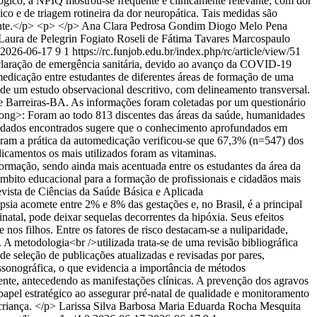
lógico, a NPIQ mostrou-se frequente e clinicamente relevante, com dor
co e de triagem rotineira da dor neuropática. Tais medidas são
ente.</p> <p> </p>
Ana Clara Pedrosa Gondim
Diogo Melo Pena
Laura de Pelegrin Fogiato
Roseli de Fátima Tavares
Marcospaulo
2026-06-17
9
1
https://rc.funjob.edu.br/index.php/rc/article/view/51
eclaração de emergência sanitária, devido ao avanço da COVID-19
dicação entre estudantes de diferentes áreas de formação de uma
de um estudo observacional descritivo, com delineamento transversal.
de Barreiras-BA. As informações foram coletadas por um questionário
rong>: Foram ao todo 813 discentes das áreas da saúde, humanidades
tes dados encontrados sugere que o conhecimento aprofundados em
varam a prática da automedicação verificou-se que 67,3% (n=547) dos
icamentos os mais utilizados foram as vitaminas.
ormação, sendo ainda mais acentuada entre os estudantes da área da
âmbito educacional para a formação de profissionais e cidadãos mais
vista de Ciências da Saúde Básica e Aplicada
sia acomete entre 2% e 8% das gestações e, no Brasil, é a principal
atal, pode deixar sequelas decorrentes da hipóxia. Seus efeitos
os filhos. Entre os fatores de risco destacam-se a nuliparidade,
. A metodologia<br />utilizada trata-se de uma revisão bibliográfica
e seleção de publicações atualizadas e revisadas por pares,
rassonográfica, o que evidencia a importância de métodos
ente, antecedendo as manifestações clínicas. A prevenção dos agravos
papel estratégico ao assegurar pré-natal de qualidade e monitoramento
criança. </p>
Larissa Silva Barbosa
Maria Eduarda Rocha Mesquita