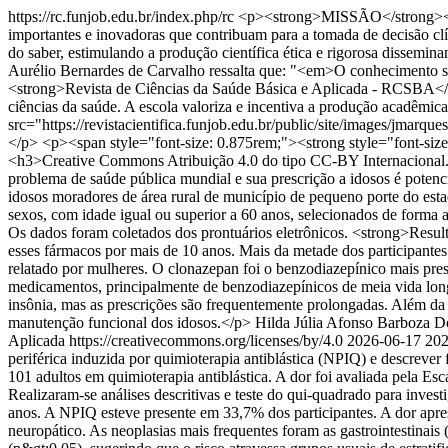
https://rc.funjob.edu.br/index.php/rc
<p><strong>MISSÃO</strong></p>
importantes e inovadoras que contribuam para a tomada de decisão clí
do saber, estimulando a produção científica ética e rigorosa dissemi
Aurélio Bernardes de Carvalho ressalta que: "<em>O conhecimento só 
<strong>Revista de Ciências da Saúde Básica e Aplicada - RCSBA</stro
ciências da saúde. A escola valoriza e incentiva a produção acadêmi
src="https://revistacientifica.funjob.edu.br/public/site/images/jma
</p> <p><span style="font-size: 0.875rem;"><strong style="font-siz
<h3>Creative Commons Atribuição 4.0 do tipo CC-BY Internacional
problema de saúde pública mundial e sua prescrição a idosos é poten
idosos moradores de área rural de município de pequeno porte do est
sexos, com idade igual ou superior a 60 anos, selecionados de forma 
Os dados foram coletados dos prontuários eletrônicos. <strong>Resul
esses fármacos por mais de 10 anos. Mais da metade dos participantes
relatado por mulheres. O clonazepan foi o benzodiazepínico mais pres
medicamentos, principalmente de benzodiazepínicos de meia vida long
insônia, mas as prescrições são frequentemente prolongadas. Além da p
manutenção funcional dos idosos.</p>
Hilda Júlia Afonso Barboza 
Aplicada https://creativecommons.org/licenses/by/4.0
2026-06-17
202
periférica induzida por quimioterapia antiblástica (NPIQ) e descrev
101 adultos em quimioterapia antiblástica. A dor foi avaliada pel
Realizaram-se análises descritivas e teste do qui-quadrado para inve
anos. A NPIQ esteve presente em 33,7% dos participantes. A dor apr
neuropático. As neoplasias mais frequentes foram as gastrointestinais