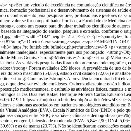
 <p>Ser um veículo de excelência na comunicação científica na área
nica, formação profissional e o desenvolvimento de sistemas de saúde e
nando o conhecimento para pesquisadores, profissionais e gestores da 
tem valor se for compartilhado. Por isso, a Faculdade de Medicina de 
ng>, como um espaço para divulgar trabalhos científicos de autores da
ca baseada na integração do ensino, pesquisa e extensão, conforme o a
rques/1.jpg" alt="" width="182" height="212" /></p> <p><span style="f
e: 0.875rem;"> Diretor Geral</strong></span></p>
FAME/FUNJOBE
.</h3>
https://rc.funjob.edu.br/index.php/rc/article/view/45
<p><strong>
cialmente inadequada, especialmente para uso prolongado. <strong>Obj
ado de Minas Gerais. <strong>Materiais e</strong> <strong>Métodos:</
aleatória. As variáveis pesquisadas foram de ordem sociodemográfica, c
tados:</strong> Foram avaliados 239 idosos. A prevalência de uso de b
 era do sexo masculino (54,8%), estado civil casado (72,0%) e analfabe
crito. <strong>Conclusão</strong>: A prevalência encontrada foi eleva
a, o que deve ser evitado em idosos. Os benzodiazepínicos são indicad
rescrição medicamentosa, o estímulo às atividades físicas, mentais e m
Domingos
Lucas Dias Fiel
Rafael Henrique Moreira
Carlos Eduardo Lea
6-06-17
9
1
https://rc.funjob.edu.br/index.php/rc/article/view/43
<p><st
er fatores e sintomas associados em pacientes oncológicos atendidos e
a Escala Visual Analógica (EVA), Escala Numérica de Dor (END) e pe
stigar associações entre NPIQ e variáveis clínicas e demográficas (α=5
esentou, em geral, intensidade moderada (EVA: 5,84±2,90; DN4: 5,06±
 (39,6%) e as de mama (23,7%). Não se identificaram associações estatis